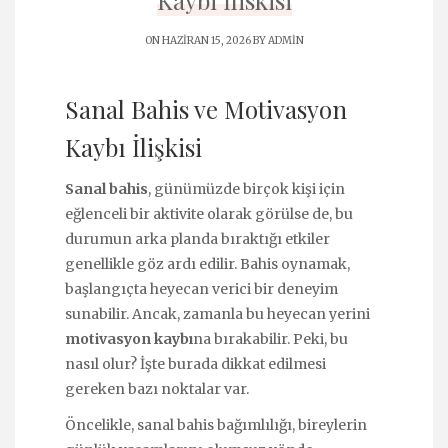
Kaybi İliskisi
ON HAZIRAN 15, 2026 BY
ADMIN
Sanal Bahis ve Motivasyon
Kaybı İlişkisi
Sanal bahis
, günümüzde birçok kişi için
eğlenceli bir aktivite olarak görülse de, bu
durumun arka planda bıraktığı etkiler
genellikle göz ardı edilir. Bahis oynamak,
başlangıçta heyecan verici bir deneyim
sunabilir. Ancak, zamanla bu heyecan yerini
motivasyon kaybı
na bırakabilir. Peki, bu
nasıl olur? İşte burada dikkat edilmesi
gereken bazı noktalar var.
Öncelikle, sanal bahis bağımlılığı, bireylerin