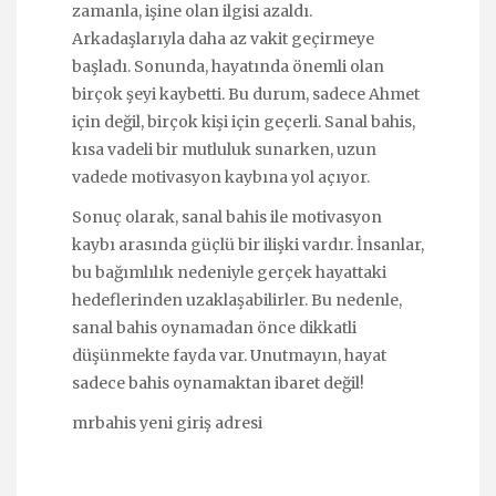
zamanla, işine olan ilgisi azaldı.
Arkadaşlarıyla daha az vakit geçirmeye
başladı. Sonunda, hayatında önemli olan
birçok şeyi kaybetti. Bu durum, sadece Ahmet
için değil, birçok kişi için geçerli. Sanal bahis,
kısa vadeli bir mutluluk sunarken, uzun
vadede motivasyon kaybına yol açıyor.
Sonuç olarak, sanal bahis ile motivasyon
kaybı arasında güçlü bir ilişki vardır. İnsanlar,
bu bağımlılık nedeniyle gerçek hayattaki
hedeflerinden uzaklaşabilirler. Bu nedenle,
sanal bahis oynamadan önce dikkatli
düşünmekte fayda var. Unutmayın, hayat
sadece bahis oynamaktan ibaret değil!
mrbahis yeni giriş adresi