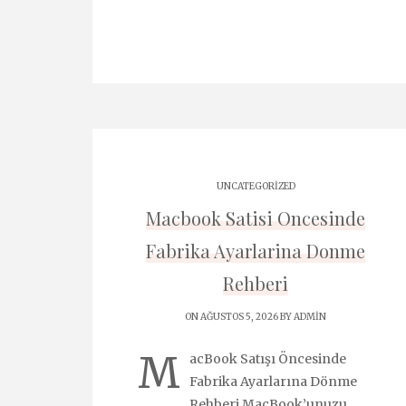
UNCATEGORIZED
Macbook Satisi Oncesinde
Fabrika Ayarlarina Donme
Rehberi
ON AĞUSTOS 5, 2026 BY
ADMIN
M
acBook Satışı Öncesinde
Fabrika Ayarlarına Dönme
Rehberi MacBook’unuzu