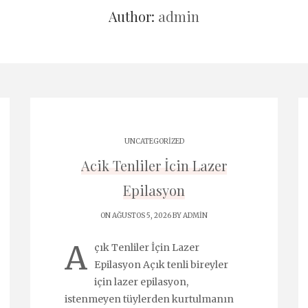
Author:
admin
UNCATEGORIZED
Acik Tenliler İcin Lazer
Epilasyon
ON AĞUSTOS 5, 2026 BY
ADMIN
A
çık Tenliler İçin Lazer
Epilasyon Açık tenli bireyler
için lazer epilasyon,
istenmeyen tüylerden kurtulmanın