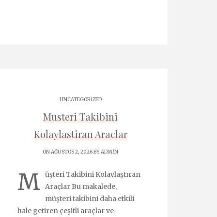
UNCATEGORIZED
Musteri Takibini
Kolaylastiran Araclar
ON AĞUSTOS 2, 2026 BY
ADMIN
M
üşteri Takibini Kolaylaştıran
Araçlar Bu makalede,
müşteri takibini daha etkili
hale getiren çeşitli araçlar ve