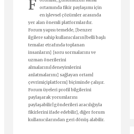
F
orumlar, günümüzün sanal
ortamında fikir paylaşımı için
en işlevsel çözümler arasında
yer alan önemli platformlardır.
Forum yapısı temelde, {benzer
ilgilere sahip kullanıcıların|belli başlı
temalar etrafında toplanan
insanların} {soru sormalarını ve
uzman önerilerini
almalarını|deneyimlerini
anlatmalarını} sağlayan ortam|
çevrimiçiplatform} biçiminde çalışır.
Forum üyeleri profil bilgilerini
paylaşarak yorumlarını
paylaşabilir|gönderileri aracılığıyla
fikirlerini ifade edebilir}, diğer forum
kullanıcılarından geri dönüş alabilir.