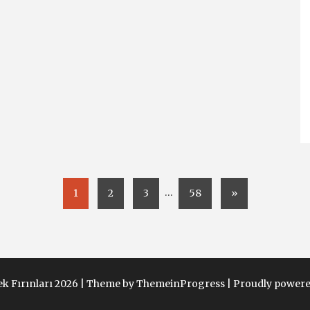
…
1
2
3
58
»
k Fırınları 2026 |
Theme by ThemeinProgress
|
Proudly powere