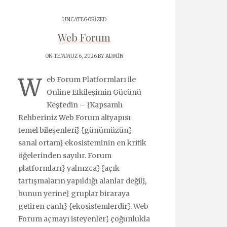
UNCATEGORIZED
Web Forum
ON TEMMUZ 6, 2026 BY
ADMIN
W
eb Forum Platformları ile
Online Etkileşimin Gücünü
Keşfedin – {Kapsamlı
Rehberiniz Web Forum altyapısı
temel bileşenleri} {günümüzün}
sanal ortam} ekosisteminin en kritik
öğelerinden sayılır. Forum
platformları} yalnızca} {açık
tartışmaların yapıldığı alanlar değil},
bunun yerine} gruplar biraraya
getiren canlı} {ekosistemlerdir}. Web
Forum açmayı isteyenler} çoğunlukla