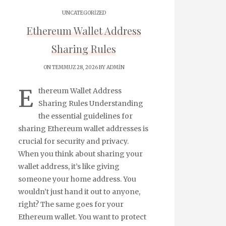
UNCATEGORIZED
Ethereum Wallet Address
Sharing Rules
ON TEMMUZ 28, 2026 BY
ADMIN
E
thereum Wallet Address
Sharing Rules Understanding
the essential guidelines for
sharing Ethereum wallet addresses is
crucial for security and privacy.
When you think about sharing your
wallet address, it’s like giving
someone your home address. You
wouldn’t just hand it out to anyone,
right? The same goes for your
Ethereum wallet. You want to protect