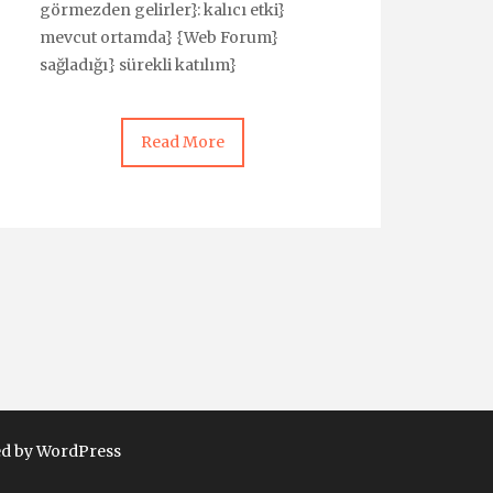
görmezden gelirler}: kalıcı etki}
mevcut ortamda} {Web Forum}
sağladığı} sürekli katılım}
Read More
d by WordPress