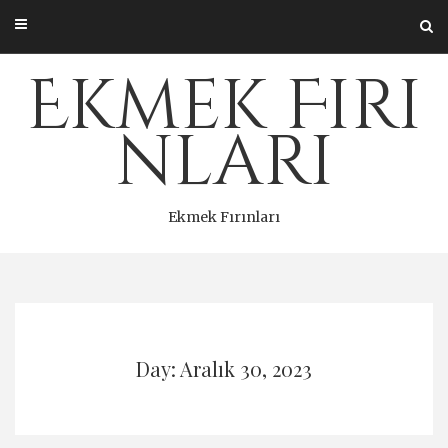
Skip
to
content
Ekmek Fırı
nları
Ekmek Fırınları
Day: Aralık 30, 2023