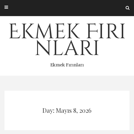
Skip
to
content
Ekmek Fırı
nları
Ekmek Fırınları
Day: Mayıs 8, 2026