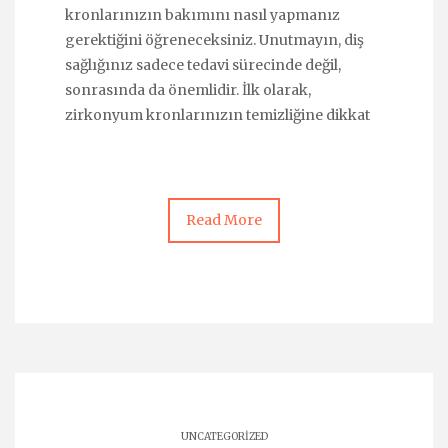
kronlarınızın bakımını nasıl yapmanız
gerektiğini öğreneceksiniz. Unutmayın, diş
sağlığınız sadece tedavi sürecinde değil,
sonrasında da önemlidir. İlk olarak,
zirkonyum kronlarınızın temizliğine dikkat
Read More
UNCATEGORIZED