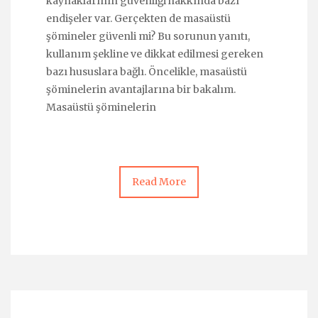
kaynaklarının güvenliği hakkında bazı
endişeler var. Gerçekten de masaüstü
şömineler güvenli mi? Bu sorunun yanıtı,
kullanım şekline ve dikkat edilmesi gereken
bazı hususlara bağlı. Öncelikle, masaüstü
şöminelerin avantajlarına bir bakalım.
Masaüstü şöminelerin
Read More