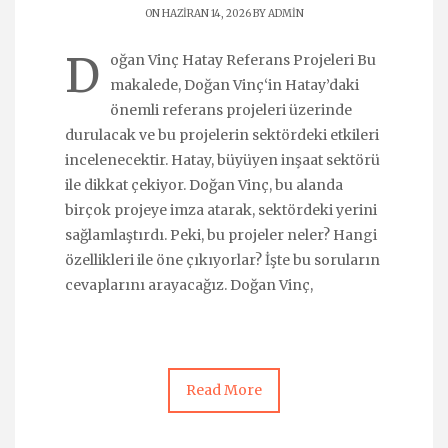
ON HAZIRAN 14, 2026 BY
ADMIN
D
oğan Vinç Hatay Referans Projeleri Bu
makalede, Doğan Vinç‘in Hatay’daki
önemli referans projeleri üzerinde
durulacak ve bu projelerin sektördeki etkileri
incelenecektir. Hatay, büyüyen inşaat sektörü
ile dikkat çekiyor. Doğan Vinç, bu alanda
birçok projeye imza atarak, sektördeki yerini
sağlamlaştırdı. Peki, bu projeler neler? Hangi
özellikleri ile öne çıkıyorlar? İşte bu soruların
cevaplarını arayacağız. Doğan Vinç,
Read More