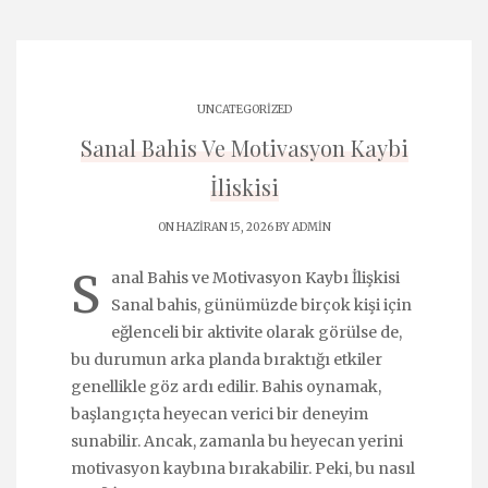
UNCATEGORIZED
Sanal Bahis Ve Motivasyon Kaybi
İliskisi
ON HAZIRAN 15, 2026 BY
ADMIN
S
anal Bahis ve Motivasyon Kaybı İlişkisi
Sanal bahis, günümüzde birçok kişi için
eğlenceli bir aktivite olarak görülse de,
bu durumun arka planda bıraktığı etkiler
genellikle göz ardı edilir. Bahis oynamak,
başlangıçta heyecan verici bir deneyim
sunabilir. Ancak, zamanla bu heyecan yerini
motivasyon kaybına bırakabilir. Peki, bu nasıl