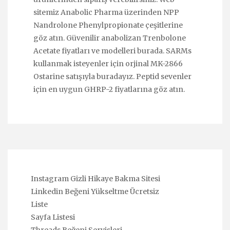
sitemiz Anabolic Pharma üzerinden
NPP
Nandrolone Phenylpropionate
çeşitlerine
göz atın. Güvenilir anabolizan
Trenbolone
Acetate
fiyatları ve modelleri burada. SARMs
kullanmak isteyenler için orjinal
MK-2866
Ostarine
satışıyla buradayız. Peptid sevenler
için en uygun
GHRP-2
fiyatlarına göz atın.
Instagram Gizli Hikaye Bakma Sitesi
Linkedin Beğeni Yükseltme Ücretsiz
Liste
Sayfa Listesi