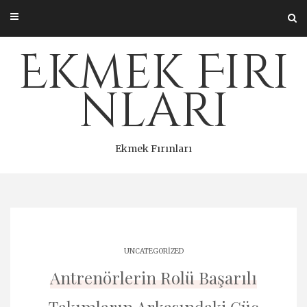
Skip
to
content
Ekmek Fırı
nları
Ekmek Fırınları
UNCATEGORIZED
Antrenörlerin Rolü Başarılı