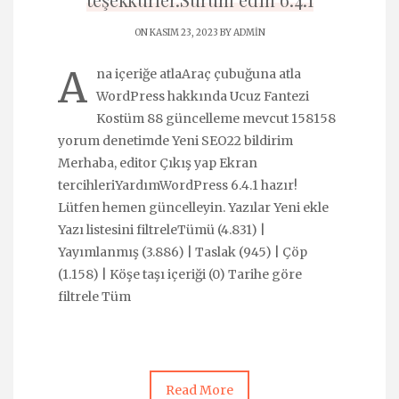
ON KASIM 23, 2023 BY
ADMIN
A
na içeriğe atlaAraç çubuğuna atla
WordPress hakkında Ucuz Fantezi
Kostüm 88 güncelleme mevcut 158158
yorum denetimde Yeni SEO22 bildirim
Merhaba, editor Çıkış yap Ekran
tercihleriYardımWordPress 6.4.1 hazır!
Lütfen hemen güncelleyin. Yazılar Yeni ekle
Yazı listesini filtreleTümü (4.831) |
Yayımlanmış (3.886) | Taslak (945) | Çöp
(1.158) | Köşe taşı içeriği (0) Tarihe göre
filtrele Tüm
Read More