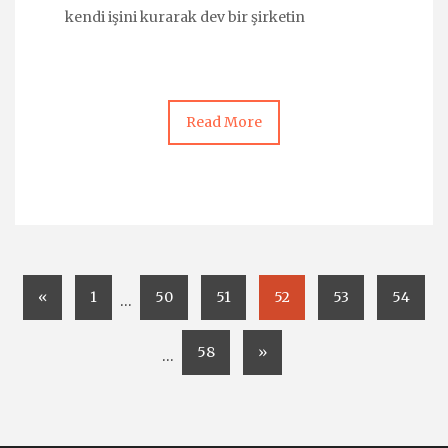
kendi işini kurarak dev bir şirketin
Read More
«
1
50
51
52
53
54
…
58
»
…