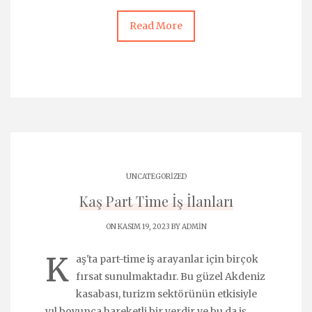
Read More
UNCATEGORIZED
Kaş Part Time İş İlanları
ON KASIM 19, 2023 BY
ADMIN
K
aş'ta part-time iş arayanlar için birçok
fırsat sunulmaktadır. Bu güzel Akdeniz
kasabası, turizm sektörünün etkisiyle
yıl boyunca hareketli bir yerdir ve bu da iş