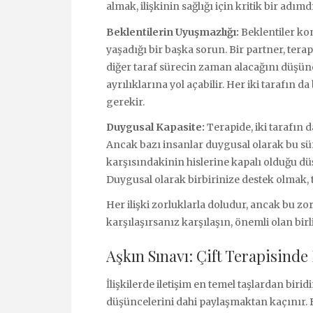
almak, ilişkinin sağlığı için kritik bir adımdı
Beklentilerin Uyuşmazlığı:
Beklentiler kon
yaşadığı bir başka sorun. Bir partner, terap
diğer taraf sürecin zaman alacağını düşüneb
ayrılıklarına yol açabilir. Her iki tarafın
gerekir.
Duygusal Kapasite:
Terapide, iki tarafın 
Ancak bazı insanlar duygusal olarak bu sür
karşısındakinin hislerine kapalı olduğu düş
Duygusal olarak birbirinize destek olmak, te
Her ilişki zorluklarla doludur, ancak bu zo
karşılaşırsanız karşılaşın, önemli olan birl
Aşkın Sınavı: Çift Terapisinde
İlişkilerde iletişim en temel taşlardan birid
düşüncelerini dahi paylaşmaktan kaçınır.