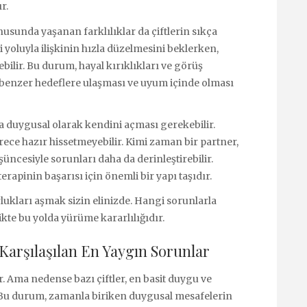
r.
usunda yaşanan farklılıklar da çiftlerin sıkça
i yoluyla ilişkinin hızla düzelmesini beklerken,
ilir. Bu durum, hayal kırıklıkları ve görüş
 da benzer hedeflere ulaşması ve uyum içinde olması
da duygusal olarak kendini açması gerekebilir.
ece hazır hissetmeyebilir. Kimi zaman bir partner,
üncesiyle sorunları daha da derinleştirebilir.
rapinin başarısı için önemli bir yapı taşıdır.
rlukları aşmak sizin elinizde. Hangi sorunlarla
ikte bu yolda yürüme kararlılığıdır.
 Karşılaşılan En Yaygın Sorunlar
ir. Ama nedense bazı çiftler, en basit duygu ve
 Bu durum, zamanla biriken duygusal mesafelerin