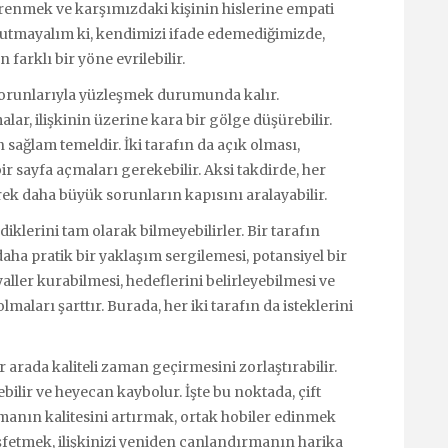
 öğrenmek ve karşımızdaki kişinin hislerine empati
nutmayalım ki, kendimizi ifade edemediğimizde,
farklı bir yöne evrilebilir.
 sorunlarıyla yüzleşmek durumunda kalır.
lar, ilişkinin üzerine kara bir gölge düşürebilir.
 sağlam temeldir. İki tarafın da açık olması,
r sayfa açmaları gerekebilir. Aksi takdirde, her
rek daha büyük sorunların kapısını aralayabilir.
diklerini tam olarak bilmeyebilirler. Bir tarafın
ha pratik bir yaklaşım sergilemesi, potansiyel bir
yaller kurabilmesi, hedeflerini belirleyebilmesi ve
lmaları şarttır. Burada, her iki tarafın da isteklerini
ir arada kaliteli zaman geçirmesini zorlaştırabilir.
bilir ve heyecan kaybolur. İşte bu noktada, çift
zamanın kalitesini artırmak, ortak hobiler edinmek
şfetmek, ilişkinizi yeniden canlandırmanın harika