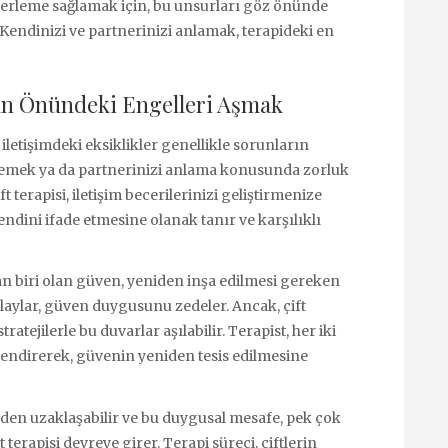
ilerleme sağlamak için, bu unsurları göz önünde
endinizi ve partnerinizi anlamak, terapideki en
kın Önündeki Engelleri Aşmak
, iletişimdeki eksiklikler genellikle sorunların
memek ya da partnerinizi anlama konusunda zorluk
t terapisi, iletişim becerilerinizi geliştirmenize
kendini ifade etmesine olanak tanır ve karşılıklı
dan biri olan güven, yeniden inşa edilmesi gereken
 olaylar, güven duygusunu zedeler. Ancak, çift
ratejilerle bu duvarlar aşılabilir. Terapist, her iki
rlendirerek, güvenin yeniden tesis edilmesine
inden uzaklaşabilir ve bu duygusal mesafe, pek çok
ft terapisi devreye girer. Terapi süreci, çiftlerin