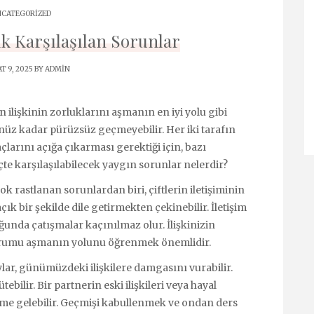
CATEGORIZED
ık Karşılaşılan Sorunlar
T 9, 2025 BY
ADMIN
in ilişkinin zorluklarını aşmanın en iyi yolu gibi
üz kadar pürüzsüz geçmeyebilir. Her iki tarafın
çlarını açığa çıkarması gerektiği için, bazı
eçte karşılaşılabilecek yaygın sorunlar nelerdir?
k rastlanan sorunlardan biri, çiftlerin iletişiminin
 açık bir şekilde dile getirmekten çekinebilir. İletişim
ğunda çatışmalar kaçınılmaz olur. İlişkinizin
 durumu aşmanın yolunu öğrenmek önemlidir.
ar, günümüzdeki ilişkilere damgasını vurabilir.
bilir. Bir partnerin eski ilişkileri veya hayal
deme gelebilir. Geçmişi kabullenmek ve ondan ders