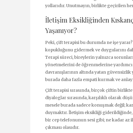
yollarıdır. Unutmayın, birlikte geçirilen her
İletişim Eksikliğinden Kıskanç
Yaşanıyor?
Peki, çift terapisi bu durumda ne işe yarar?
kopukluğunu gidermek ve duygularını daha s
Terapi süreci, bireylerin yalnızca sorunlar
yönetmelerini de öğrenmelerine yardımcı 
davranışlarının altında yatan güvensizlik 
burada daha fazla empati kurmak ve anlayı
Çift terapisi sırasında, birçok çiftin birli
diyaloglar sırasında, karşılıklı olarak dü
mesele burada sadece konuşmak değil; kar
duymaktır. İletişim eksikliği giderildiğind
bir cep telefonunun sesi gibi; ne kadar az i
çıkması olasıdır.