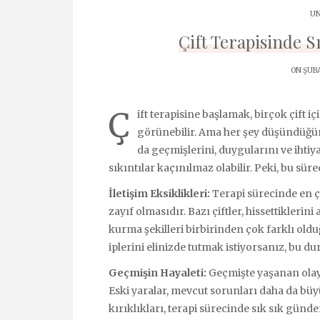
UN
Çift Terapisinde S
ON ŞUBA
Ç
ift terapisine başlamak, birçok çift iç
görünebilir. Ama her şey düşündüğün
da geçmişlerini, duygularını ve ihtiya
sıkıntılar kaçınılmaz olabilir. Peki, bu sür
İletişim Eksiklikleri:
Terapi sürecinde en ço
zayıf olmasıdır. Bazı çiftler, hissettiklerini
kurma şekilleri birbirinden çok farklı oldu
iplerini elinizde tutmak istiyorsanız, bu
Geçmişin Hayaleti:
Geçmişte yaşanan olayl
Eski yaralar, mevcut sorunları daha da büyüte
kırıklıkları, terapi sürecinde sık sık gün