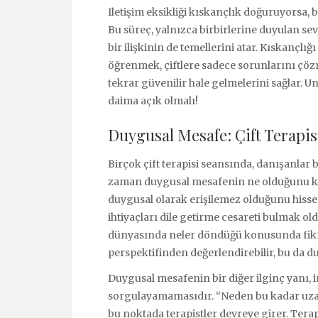
Iletişim eksikliği kıskançlık doğuruyorsa,
Bu süreç, yalnızca birbirlerine duyulan s
bir ilişkinin de temellerini atar. Kıskançlı
öğrenmek, çiftlere sadece sorunlarını çö
tekrar güvenilir hale gelmelerini sağlar. Unu
daima açık olmalı!
Duygusal Mesafe: Çift Terapi
Birçok çift terapisi seansında, danışanlar
zaman duygusal mesafenin ne olduğunu kav
duygusal olarak erişilemez olduğunu hisse
ihtiyaçları dile getirme cesareti bulmak ol
dünyasında neler döndüğü konusunda fikri
perspektifinden değerlendirebilir, bu da d
Duygusal mesafenin bir diğer ilginç yanı, 
sorgulayamamasıdır. “Neden bu kadar uzakl
bu noktada terapistler devreye girer. Terapi