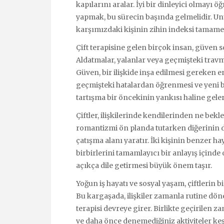
kapılarını aralar. İyi bir dinleyici olmayı
yapmak, bu sürecin başında gelmelidir. U
karşımızdaki kişinin zihin indeksi tamamen 
Çift terapisine gelen birçok insan, güven
Aldatmalar, yalanlar veya geçmişteki travma
Güven, bir ilişkide inşa edilmesi gereken en
geçmişteki hatalardan öğrenmesi ve yeni bi
tartışma bir öncekinin yankısı haline gele
Çiftler, ilişkilerinde kendilerinden ne bekle
romantizmi ön planda tutarken diğerinin da
çatışma alanı yaratır. İki kişinin benzer ha
birbirlerini tamamlayıcı bir anlayış içinde o
açıkça dile getirmesi büyük önem taşır.
Yoğun iş hayatı ve sosyal yaşam, çiftlerin b
Bu kargaşada, ilişkiler zamanla rutine döne
terapisi devreye girer. Birlikte geçirilen 
ve daha önce denemediğiniz aktiviteler ke