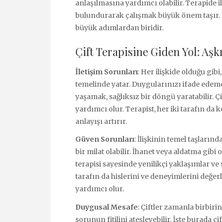
anlaşılmasına yardımcı olabilir. Terapide 
bulundurarak çalışmak büyük önem taşır. K
büyük adımlardan biridir.
Çift Terapisine Giden Yol: Aş
İletişim Sorunları
: Her ilişkide olduğu gibi
temelinde yatar. Duygularınızı ifade ede
yaşamak, sağlıksız bir döngü yaratabilir. Çif
yardımcı olur. Terapist, her iki tarafın da 
anlayışı artırır.
Güven Sorunları
: İlişkinin temel taşların
bir milat olabilir. İhanet veya aldatma gibi
terapisi sayesinde yenilikçi yaklaşımlar ve st
tarafın da hislerini ve deneyimlerini değe
yardımcı olur.
Duygusal Mesafe
: Çiftler zamanla birbir
sorunun fitilini ateşleyebilir. İşte burada çi