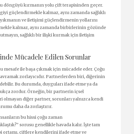
 bu döngüyü kırmanın yolu çift terapisinden geçer.
evgiyi güçlendirmekle kalmaz, aynı zamanda sağlıklı
ğı yıkmanın ve iletişimi güçlendirmenin yollarını
zmekle kalmaz, aynı zamanda birbirlerinin gözünde
tmayın, sağlıklı bir ilişki kurmak için iletişim
sinde Mücadele Edilen Sorunlar
 bu mesafe ile başa çıkmak için mücadele eder. Çoğu
ramak zorlayıcıdır. Partnerlerden biri, diğerinin
debilir. Bu durumda, duyguları ifade etme ya da
dukça zordur. Örneğin, bir partnerin içsel
 olmayan diğer partner, sorunları yalnızca kendi
urumu daha da zorlaştırır.
insanların bu hissi çoğu zaman
aştık?” sorusu genellikle havada kalır. İşte tam
 ortamı, çiftlere kendilerini ifade etme ve