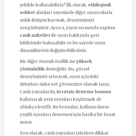
şekilde kullanabiliriz? İlk olarak,
etkileşimli
sohbet
alanları sayesinde diğer oyuncularla
anlık iletişim kurmak, deneyiminizi
zenginleştirir. Ayrıca, yayın sırasında yapılan
canlı anketler
ile oyun hakkında geri
bildirimde bulunabilir ve bu sayede oyun
dinamiklerini değiştirebilirsiniz.
Bir diğer önemli özellik ise
yüksek
çözünürlük
desteğidir. Bu, görsel
deneyiminizi artırarak, oyun içindeki
detayları daha net görmenize olanak tanır.
Canlı yayınlarda,
ücretsiz deneme bonusu
kullanarak yeni oyunları keşfetmek de
oldukça keyifli. Bu bonuslar, kullanıcıların
çeşitli oyunları denemesi için harika bir fırsat
sunar.
Son olarak, canlı yayınları izlerken dikkat