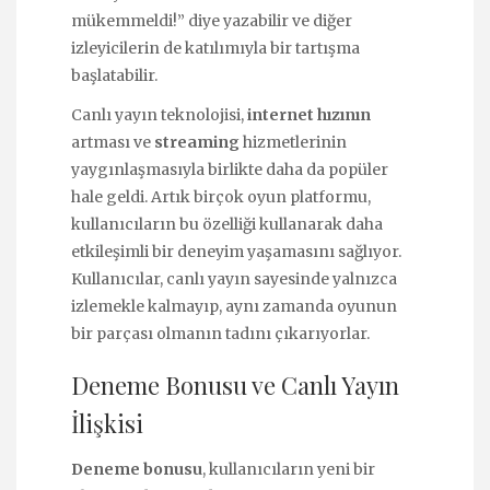
mükemmeldi!” diye yazabilir ve diğer
izleyicilerin de katılımıyla bir tartışma
başlatabilir.
Canlı yayın teknolojisi,
internet hızının
artması ve
streaming
hizmetlerinin
yaygınlaşmasıyla birlikte daha da popüler
hale geldi. Artık birçok oyun platformu,
kullanıcıların bu özelliği kullanarak daha
etkileşimli bir deneyim yaşamasını sağlıyor.
Kullanıcılar, canlı yayın sayesinde yalnızca
izlemekle kalmayıp, aynı zamanda oyunun
bir parçası olmanın tadını çıkarıyorlar.
Deneme Bonusu ve Canlı Yayın
İlişkisi
Deneme bonusu
, kullanıcıların yeni bir