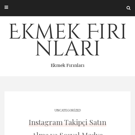
Skip
to
content
Ekmek Fırı
nları
Ekmek Fırınları
UNCATEGORIZED
Instagram Takipçi Satın