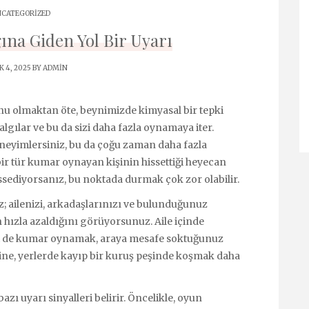
CATEGORIZED
ına Giden Yol Bir Uyarı
 4, 2025 BY
ADMIN
u olmaktan öte, beynimizde kimyasal bir tepki
lgılar ve bu da sizi daha fazla oynamaya iter.
deneyimlersiniz, bu da çoğu zaman daha fazla
bir tür kumar oynayan kişinin hissettiği heyecan
ssediyorsanız, bu noktada durmak çok zor olabilir.
z; ailenizi, arkadaşlarınızı ve bulunduğunuz
hızla azaldığını görüyorsunuz. Aile içinde
Belki de kumar oynamak, araya mesafe soktuğunuz
rine, yerlerde kayıp bir kuruş peşinde koşmak daha
ı uyarı sinyalleri belirir. Öncelikle, oyun