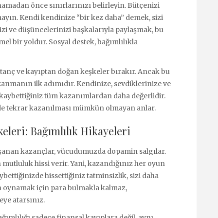
amadan önce sınırlarınızı belirleyin. Bütçenizi
kmayın. Kendi kendinize “bir kez daha” demek, sizi
nizi ve düşüncelerinizi başkalarıyla paylaşmak, bu
 bir yoldur. Sosyal destek, bağımlılıkla
utanç ve kayıptan doğan keşkeler bırakır. Ancak bu
zanmanın ilk adımıdır. Kendinize, sevdiklerinize ve
 kaybettiğiniz tüm kazanımlardan daha değerlidir.
i de tekrar kazanılması mümkün olmayan anlar.
leri: Bağımlılık Hikayeleri
anan kazançlar, vücudumuzda dopamin salgılar.
 mutluluk hissi verir. Yani, kazandığınız her oyun
bettiğinizde hissettiğiniz tatminsizlik, sizi daha
n oynamak için para bulmakla kalmaz,
keye atarsınız.
ımlılığı sadece finansal kayıplara değil, aynı