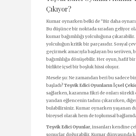
Çıkıyor?
Kumar oynarken belki de “Bir daha oynar
Bu düşünce bir noktada sıradan geliyor ola
kumar bağımlılığı yolculuğuna çıkarabilir.
yolculuğun kritik bir parçasıdır. Sosyal çe
geçirmek amacıyla başlayan bu serüven, bi
bağımlılığa dönüşebilir. Her oyun, hafif bir
birlikte içsel bir boşluk hissi oluşur.
Mesele şu: Ne zamandan beri bu sadece bir
başladı?
Teşvik Edici Oyunların İçsel Çekic
sağlarken, kazanma fikri de onları sürekli 
yandan eğlencenin tadını çıkarırken, diğe
bulabilirsiniz. Kumar oynarken yaşanan du
bireysel olarak hem de toplumsal bağlamda 
Teşvik Edici Oyunlar
, insanları kendine ç
sonuçlar doğurabilir. Kumar dünyasında k