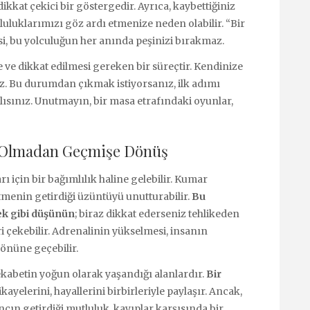
kat çekici bir göstergedir. Ayrıca, kaybettiğiniz
uluklarımızı göz ardı etmenize neden olabilir. “Bir
, bu yolculuğun her anında peşinizi bırakmaz.
 ve dikkat edilmesi gereken bir süreçtir. Kendinize
ız. Bu durumdan çıkmak istiyorsanız, ilk adımı
ısınız. Unutmayın, bir masa etrafındaki oyunlar,
ı Olmadan Geçmişe Dönüş
 için bir bağımlılık haline gelebilir. Kumar
menin getirdiği üzüntüyü unutturabilir.
Bu
k gibi düşünün
; biraz dikkat ederseniz tehlikeden
ri çekebilir. Adrenalinin yükselmesi, insanın
 önüne geçebilir.
ekabetin yoğun olarak yaşandığı alanlardır.
Bir
kayelerini, hayallerini birbirleriyle paylaşır. Ancak,
cın getirdiği mutluluk, kayıplar karşısında bir