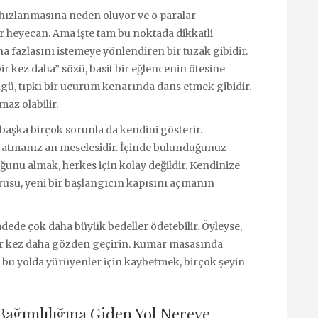
n hızlanmasına neden oluyor ve o paralar
heyecan. Ama işte tam bu noktada dikkatli
ha fazlasını istemeye yönlendiren bir tuzak gibidir.
 kez daha” sözü, basit bir eğlencenin ötesine
ngü, tıpkı bir uçurum kenarında dans etmek gibidir.
az olabilir.
 başka birçok sorunla da kendini gösterir.
eye atmanız an meselesidir. İçinde bulunduğunuz
unu almak, herkes için kolay değildir. Kendinize
su, yeni bir başlangıcın kapısını açmanın
dede çok daha büyük bedeller ödetebilir. Öyleyse,
r kez daha gözden geçirin. Kumar masasında
bu yolda yürüyenler için kaybetmek, birçok şeyin
ağımlılığına Giden Yol Nereye