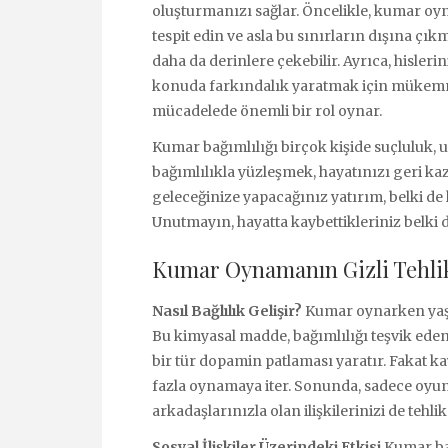
oluşturmanızı sağlar. Öncelikle, kumar oyn
tespit edin ve asla bu sınırların dışına çı
daha da derinlere çekebilir. Ayrıca, hisleri
konuda farkındalık yaratmak için mükemmel
mücadelede önemli bir rol oynar.
Kumar bağımlılığı birçok kişide suçluluk, 
bağımlılıkla yüzleşmek, hayatınızı geri ka
geleceğinize yapacağınız yatırım, belki de
Unutmayın, hayatta kaybettikleriniz belk
Kumar Oynamanın Gizli Tehlike
Nasıl Bağlılık Gelişir?
Kumar oynarken yaş
Bu kimyasal madde, bağımlılığı teşvik eden
bir tür dopamin patlaması yaratır. Fakat kay
fazla oynamaya iter. Sonunda, sadece oyu
arkadaşlarınızla olan ilişkilerinizi de tehli
Sosyal İlişkiler Üzerindeki Etkisi
Kumar bağ