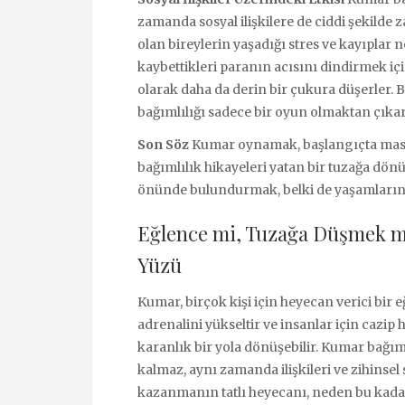
zamanda sosyal ilişkilere de ciddi şekilde z
olan bireylerin yaşadığı stres ve kayıplar n
kaybettikleri paranın acısını dindirmek i
olarak daha da derin bir çukura düşerler. B
bağımlılığı sadece bir oyun olmaktan çıkar
Son Söz
Kumar oynamak, başlangıçta masum
bağımlılık hikayeleri yatan bir tuzağa dön
önünde bulundurmak, belki de yaşamlarını k
Eğlence mi, Tuzağa Düşmek mi
Yüzü
Kumar, birçok kişi için heyecan verici bir e
adrenalini yükseltir ve insanlar için cazip
karanlık bir yola dönüşebilir. Kumar bağım
kalmaz, aynı zamanda ilişkileri ve zihinsel s
kazanmanın tatlı heyecanı, neden bu kada