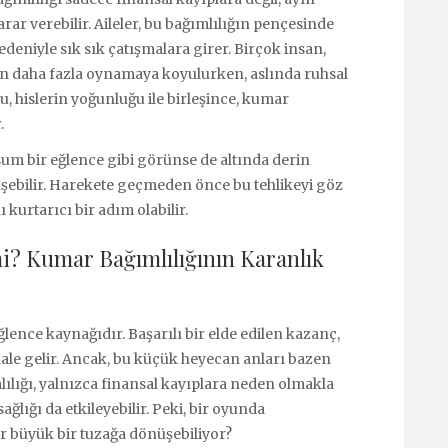
arar verebilir. Aileler, bu bağımlılığın pençesinde
edeniyle sık sık çatışmalara girer. Birçok insan,
çin daha fazla oynamaya koyulurken, aslında ruhsal
u, hislerin yoğunluğu ile birleşince, kumar
.
 bir eğlence gibi görünse de altında derin
üşebilir. Harekete geçmeden önce bu tehlikeyi göz
urtarıcı bir adım olabilir.
? Kumar Bağımlılığının Karanlık
ğlence kaynağıdır. Başarılı bir elde edilen kazanç,
 hale gelir. Ancak, bu küçük heyecan anları bazen
lılığı, yalnızca finansal kayıplara neden olmakla
ağlığı da etkileyebilir. Peki, bir oyunda
r büyük bir tuzağa dönüşebiliyor?