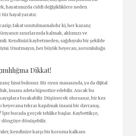
k, hayatımızda ciddi değişikliklere neden
tür hayal yaratır.
azip; fakat unutulmamalıdır ki, her kazanç
 dünyanın sınırlarında kalmak, aklımızı ve
i. Kendinizi kaybetmeden, sağduyulu bir şekilde
yisi. Unutmayın, her büyük heyecan, sorumluluğu
mlılığına Dikkat!
nç hissi bulunur. Bir oyun masasında, ya da dijital
luk, insanı adeta hipnotize edebilir. Ancak bu
 kayıplara bırakabilir. Düşünecek olursanız, bir kez
heyecana tekrar kapılmak insani bir davranış.
şte burada gerçek tehlike başlar. Kaybettikçe,
r döngüye dönüşebilir.
mler, kendinize karşı bir koruma kalkanı