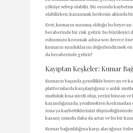
çöküşe sebep olabilir. Bir oyunda kaybetme
olabilirken, kazanmak herkesin aklında bir 
Evet, kumarın sunmuş olduğu bu heyecan c
beraberinde bir risk getirir. bu büyüleyici
ruhumuzu korumak adına son derece öneml
kumarın sunduklarını değerlendirmek en i
da beraberinde getirir!
Kayıptan Keşkeler: Kumar Bağı
Kumarın başında genellikle heyecan ve kaza
platformlarda karşılaştığınız o anlık mutlu
mutluluk kısa süreli olup, yerini hüsran ve
kazandığınızda, yenilmekten korkmadan o 
Ama ya kaybettiklerinizi düşündüğünüzde? İ
kazanç umudu daha da artar ve bu bir kısı
Kumar bağımlılığına karşı alacağınız önle