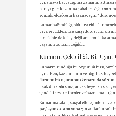
oynamaya harcadığınız zamanın artması dik
parayı geri kazanma çabaları, diğer soruml
sonraki elde kesin kazanacağım” düşüncesi
Kumar bağımlılığı, oldukça ciddi bir mesele
veya sevdiklerinize karşı dürüst olmalısın
atmak hiç de kolay değil ama mutlaka atmal
yaşamın tamamı değildir.
Kumarın Çekiciliği: Bir Uyar
Kumarın sunduğu bu özgürlük hissi, bazıları
oynarken, kazanmanın verdiği haz, kaybet
durumu bir uçurumun kenarında yürüme
uzak durabilirsiniz, ancak heyecan sizi içe
içindeki cesareti besler ve bazen mantığın
Kumar masaları, sosyal etkileşimlerin ve r
paylaşım ortamı sunar
; insanlar burada hi
bu noktada dikkatli olmak gerekiyor; kazan