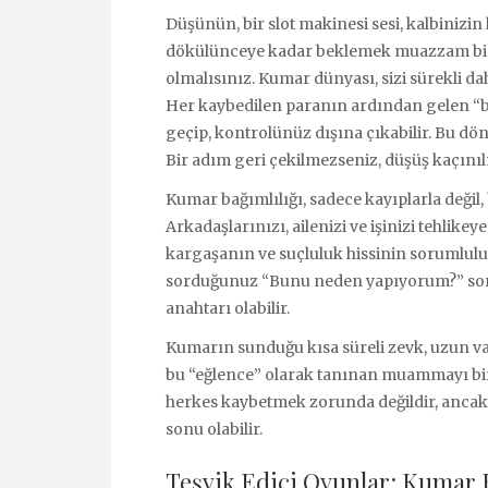
Düşünün, bir slot makinesi sesi, kalbinizi
dökülünceye kadar beklemek muazzam bir 
olmalısınız. Kumar dünyası, sizi sürekli da
Her kaybedilen paranın ardından gelen “bir
geçip, kontrolünüz dışına çıkabilir. Bu dö
Bir adım geri çekilmezseniz, düşüş kaçınılm
Kumar bağımlılığı, sadece kayıplarla değil,
Arkadaşlarınızı, ailenizi ve işinizi tehlik
kargaşanın ve suçluluk hissinin sorumluluğ
sorduğunuz “Bunu neden yapıyorum?” soru
anahtarı olabilir.
Kumarın sunduğu kısa süreli zevk, uzun va
bu “eğlence” olarak tanınan muammayı bi
herkes kaybetmek zorunda değildir, ancak 
sonu olabilir.
Teşvik Edici Oyunlar: Kumar B