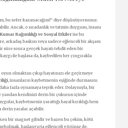
ım, bu sefer kazanacağım!” diye düşünüyorsunuz.
bilir. Ancak, o sıradanlık ve tatmin duygusu, insanı
Kumar Bağımlılığı ve Sosyal Etkiler
ise bu
vre, arkadaş baskısı veya sadece eğlenceli bir akşam
r süre sonra gerçek hayatı tehdit eden bir
 kaygı ile başlasa da, kaybedilen her çıngırakla
 oyun olmaktan çıkıp hayatınızı ele geçirmeye
iliği
, insanların kaybetmenin eşiğinde durmasını
daha fazla oynamaya teşvik eder. Dolayısıyla, bir
r yandan kendinizi derin bir çukurun içinde
ygular, kaybetmenin yarattığı hayal kırıklığı hem
derin yaralar açabilir.
eken bir magnet gibidir ve bazen bu çekim, kötü
aybolmak, başlangıçta eğlenceli görünse de,