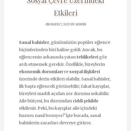
Sosyal Çevre Üzerindeki
Etkileri
ON MAYIS 7, 2025 BY
ADMIN
Sanal bahisler
, günümüzün popüler eğlence
biçimlerinden biri haline geldi. Ancak, bu
eğlencenin arkasında yatan
tehlikeleri
göz
ardı etmemek gerekir. Özellikle, bireylerin
ekonomik durumları
ve
sosyal ilişkileri
üzerinde derin etkileri olabilir. Sanal bahisler,
ilk başta eğlenceli görünebilir; fakat kayıplar,
bireyleri maddi açıdan zor duruma sokabilir.
Aile bütçesi, bu durumdan
ciddi şekilde
etkilenir. Peki, bu kayıplar aile içindeki
huzuru nasıl bozuyor? İşte burada, sanal
bahislerin zararları devreye giriyor.