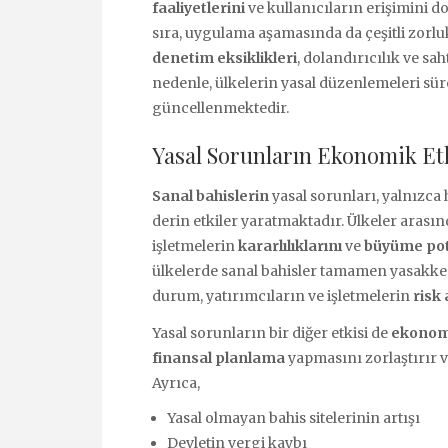
faaliyetlerini
ve kullanıcıların erişimini 
sıra, uygulama aşamasında da çeşitli zorlu
denetim eksiklikleri
, dolandırıcılık ve sa
nedenle, ülkelerin yasal düzenlemeleri sür
güncellenmektedir.
Yasal Sorunların Ekonomik Etk
Sanal bahislerin
yasal sorunları, yalnızc
derin etkiler yaratmaktadır. Ülkeler arasınd
işletmelerin
kararlılıklarını
ve
büyüme pot
ülkelerde sanal bahisler tamamen yasakken,
durum, yatırımcıların ve işletmelerin
risk 
Yasal sorunların bir diğer etkisi de
ekonomi
finansal planlama
yapmasını zorlaştırır v
Ayrıca,
Yasal olmayan bahis sitelerinin artışı
Devletin vergi kaybı