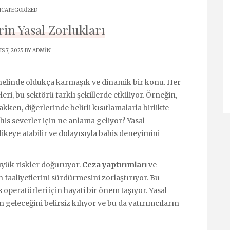
CATEGORIZED
rin Yasal Zorlukları
S 7, 2025 BY
ADMIN
nelinde oldukça karmaşık ve dinamik bir konu. Her
i, bu sektörü farklı şekillerde etkiliyor. Örneğin,
ken, diğerlerinde belirli kısıtlamalarla birlikte
ahis severler için ne anlama geliyor? Yasal
hlikeye atabilir ve dolayısıyla bahis deneyimini
büyük riskler doğuruyor.
Ceza yaptırımları
ve
n faaliyetlerini sürdürmesini zorlaştırıyor. Bu
 operatörleri için hayati bir önem taşıyor. Yasal
geleceğini belirsiz kılıyor ve bu da yatırımcıların