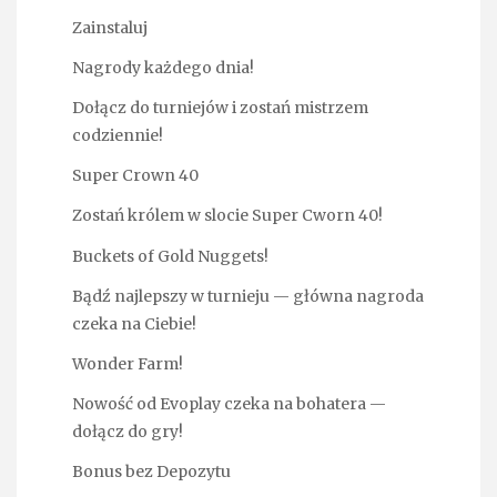
Zainstaluj
Nagrody każdego dnia!
Dołącz do turniejów i zostań mistrzem
codziennie!
Super Crown 40
Zostań królem w slocie Super Cworn 40!
Buckets of Gold Nuggets!
Bądź najlepszy w turnieju — główna nagroda
czeka na Ciebie!
Wonder Farm!
Nowość od Evoplay czeka na bohatera —
dołącz do gry!
Bonus bez Depozytu