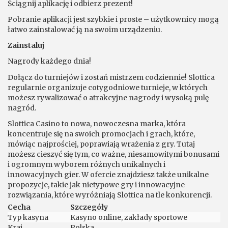
Ściągnij aplikację i odbierz prezent!
Pobranie aplikacji jest szybkie i proste – użytkownicy mogą
łatwo zainstalować ją na swoim urządzeniu.
Zainstaluj
Nagrody każdego dnia!
Dołącz do turniejów i zostań mistrzem codziennie! Slottica
regularnie organizuje cotygodniowe turnieje, w których
możesz rywalizować o atrakcyjne nagrody i wysoką pulę
nagród.
Slottica Casino to nowa, nowoczesna marka, która
koncentruje się na swoich promocjach i grach, które,
mówiąc najprościej, poprawiają wrażenia z gry. Tutaj
możesz cieszyć się tym, co ważne, niesamowitymi bonusami
i ogromnym wyborem różnych unikalnych i
innowacyjnych gier. W ofercie znajdziesz także unikalne
propozycje, takie jak nietypowe gry i innowacyjne
rozwiązania, które wyróżniają Slottica na tle konkurencji.
Cecha
Szczegóły
Typ kasyna
Kasyno online, zakłady sportowe
Kraj
Polska