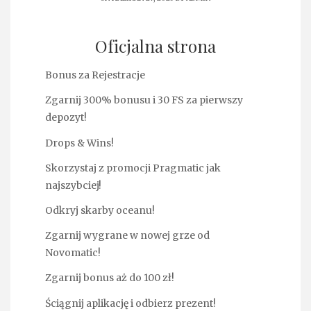
Oficjalna strona
Bonus za Rejestracje
Zgarnij 300% bonusu i 30 FS za pierwszy
depozyt!
Drops & Wins!
Skorzystaj z promocji Pragmatic jak
najszybciej!
Odkryj skarby oceanu!
Zgarnij wygrane w nowej grze od
Novomatic!
Zgarnij bonus aż do 100 zł!
Ściągnij aplikację i odbierz prezent!