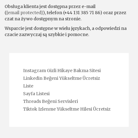
Obsługa klienta jest dostępna przez e-mail
(
[email protected]
), telefon (+44 131 385 71 86) oraz przez
czat na żywo dostępnym na stronie.
Wsparcie jest dostępne w wielu językach, a odpowiedzi na
czacie zazwyczaj są szybkie i pomocne.
Instagram Gizli Hikaye Bakma Sitesi
Linkedin Beğeni Yükseltme Ücretsiz
Liste
Sayfa Listesi
Threads Beğeni Servisleri
Tiktok Izlenme Yükseltme Hilesi Ücretsiz