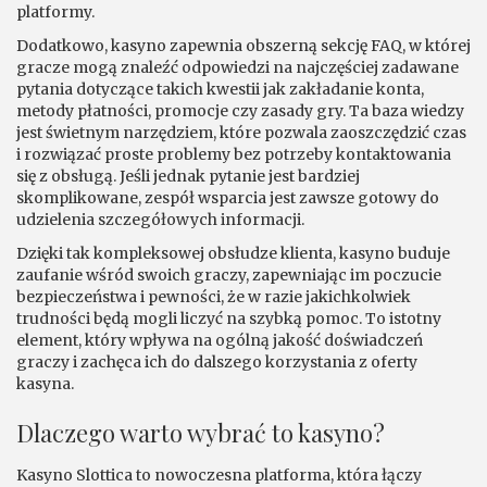
platformy.
Dodatkowo, kasyno zapewnia obszerną sekcję FAQ, w której
gracze mogą znaleźć odpowiedzi na najczęściej zadawane
pytania dotyczące takich kwestii jak zakładanie konta,
metody płatności, promocje czy zasady gry. Ta baza wiedzy
jest świetnym narzędziem, które pozwala zaoszczędzić czas
i rozwiązać proste problemy bez potrzeby kontaktowania
się z obsługą. Jeśli jednak pytanie jest bardziej
skomplikowane, zespół wsparcia jest zawsze gotowy do
udzielenia szczegółowych informacji.
Dzięki tak kompleksowej obsłudze klienta, kasyno buduje
zaufanie wśród swoich graczy, zapewniając im poczucie
bezpieczeństwa i pewności, że w razie jakichkolwiek
trudności będą mogli liczyć na szybką pomoc. To istotny
element, który wpływa na ogólną jakość doświadczeń
graczy i zachęca ich do dalszego korzystania z oferty
kasyna.
Dlaczego warto wybrać to kasyno?
Kasyno Slottica to nowoczesna platforma, która łączy