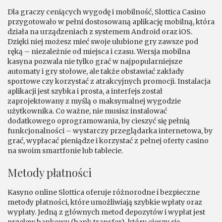
Dla graczy ceniących wygodę i mobilność, Slottica Casino
przygotowało w pełni dostosowaną aplikację mobilną, która
działa na urządzeniach z systemem Android oraz iOS.
Dzięki niej możesz mieć swoje ulubione gry zawsze pod
ręką – niezależnie od miejsca i czasu. Wersja mobilna
kasyna pozwala nie tylko grać w najpopularniejsze
automaty i gry stołowe, ale także obstawiać zakłady
sportowe czy korzystać z atrakcyjnych promocji. Instalacja
aplikacji jest szybka i prosta, a interfejs został
zaprojektowany z myślą o maksymalnej wygodzie
użytkownika. Co ważne, nie musisz instalować
dodatkowego oprogramowania, by cieszyć się pełnią
funkcjonalności – wystarczy przeglądarka internetowa, by
grać, wypłacać pieniądze i korzystać z pełnej oferty casino
na swoim smartfonie lub tablecie.
Metody płatności
Kasyno online Slottica oferuje różnorodne i bezpieczne
metody płatności, które umożliwiają szybkie wpłaty oraz
wypłaty. Jedną z głównych metod depozytów i wypłat jest
przelew bankowy (bank transfer), który cieszy się