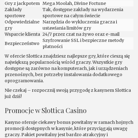
Gry z jackpotem
Mega Moolah, Divine Fortune
Zakłady
Tak, dostępne zakłady na wydarzenia
sportowe
sportowe na całym świecie
Odpowiedzialne
Narzędzia do wykluczenia gracza i
gry
ustawiania limitów gry
Wsparcie klienta
24/7 przez czat na żywo oraz e-mail
Szyfrowanie SSL i bezpieczne metody
Bezpieczeństwo
płatności
W ofercie Slottica znajdziesz najlepsze gry, które cieszą się
największą popularnością wśród graczy. Wszystkie gry
dostępne są zarówno na komputerach, jak i urządzeniach
przenośnych, bez potrzeby instalowania dodatkowego
oprogramowania.
Nie czekaj – rozpocznij swoją przygodę z kasynem Slottica
już dziś!
Promocje w Slottica Casino
Kasyno oferuje ciekawy bonus powitalny w ramach hojnych
promocji dostępnych w kasynie, które przyciągają uwagę
graczy. Pakiet powitalny jest bardzo atrakcyjny i