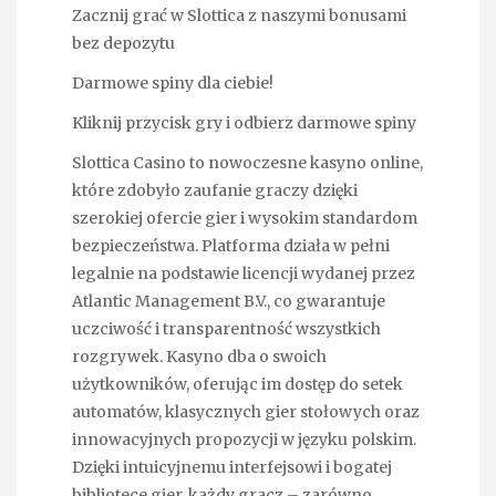
Zacznij grać w Slottica z naszymi bonusami
bez depozytu
Darmowe spiny dla ciebie!
Kliknij przycisk gry i odbierz darmowe spiny
Slottica Casino to nowoczesne kasyno online,
które zdobyło zaufanie graczy dzięki
szerokiej ofercie gier i wysokim standardom
bezpieczeństwa. Platforma działa w pełni
legalnie na podstawie licencji wydanej przez
Atlantic Management B.V., co gwarantuje
uczciwość i transparentność wszystkich
rozgrywek. Kasyno dba o swoich
użytkowników, oferując im dostęp do setek
automatów, klasycznych gier stołowych oraz
innowacyjnych propozycji w języku polskim.
Dzięki intuicyjnemu interfejsowi i bogatej
bibliotece gier, każdy gracz – zarówno