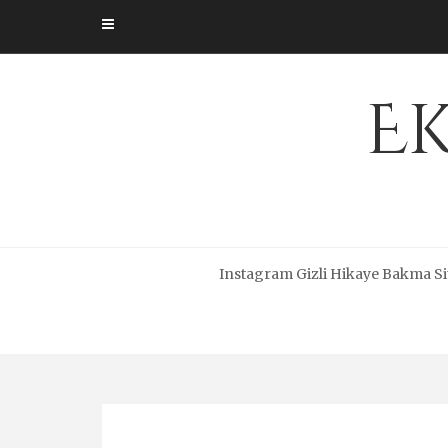
Skip
to
content
Ek
Instagram Gizli Hikaye Bakma Si