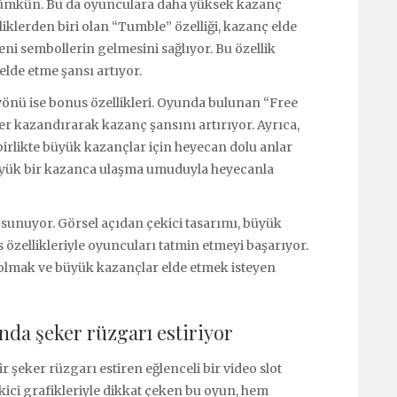
ümkün. Bu da oyunculara daha yüksek kazanç
iklerden biri olan “Tumble” özelliği, kazanç elde
ni sembollerin gelmesini sağlıyor. Bu özellik
elde etme şansı artıyor.
yönü ise bonus özellikleri. Oyunda bulunan “Free
ler kazandırarak kazanç şansını artırıyor. Ayrıca,
birlikte büyük kazançlar için heyecan dolu anlar
yük bir kazanca ulaşma umuduyla heyecanla
 sunuyor. Görsel açıdan çekici tasarımı, büyük
 özellikleriyle oyuncuları tatmin etmeyi başarıyor.
bolmak ve büyük kazançlar elde etmek isteyen
da şeker rüzgarı estiriyor
şeker rüzgarı estiren eğlenceli bir video slot
kici grafikleriyle dikkat çeken bu oyun, hem