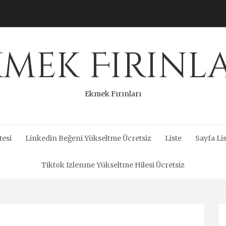
mek Fırınl
Ekmek Fırınları
tesi
Linkedin Beğeni Yükseltme Ücretsiz
Liste
Sayfa Lis
Tiktok Izlenme Yükseltme Hilesi Ücretsiz