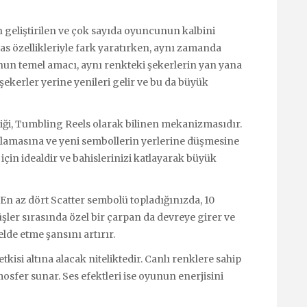
geliştirilen ve çok sayıda oyuncunun kalbini
as özellikleriyle fark yaratırken, aynı zamanda
un temel amacı, aynı renkteki şekerlerin yan yana
şekerler yerine yenileri gelir ve bu da büyük
iği, Tumbling Reels olarak bilinen mekanizmasıdır.
tlamasına ve yeni sembollerin yerlerine düşmesine
için idealdir ve bahislerinizi katlayarak büyük
 En az dört Scatter sembolü topladığınızda, 10
şler sırasında özel bir çarpan da devreye girer ve
lde etme şansını artırır.
kisi altına alacak niteliktedir. Canlı renklere sahip
mosfer sunar. Ses efektleri ise oyunun enerjisini