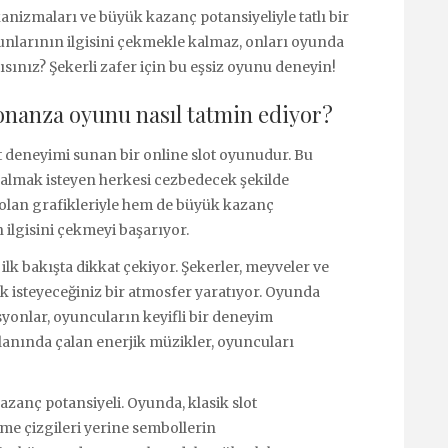
anizmaları ve büyük kazanç potansiyeliyle tatlı bir
unlarının ilgisini çekmekle kalmaz, onları oyunda
ınız? Şekerli zafer için bu eşsiz oyunu deneyin!
Bonanza oyunu nasıl tatmin ediyor?
t deneyimi sunan bir online slot oyunudur. Bu
 dalmak isteyen herkesi cezbedecek şekilde
 olan grafikleriyle hem de büyük kazanç
ilgisini çekmeyi başarıyor.
ilk bakışta dikkat çekiyor. Şekerler, meyveler ve
 isteyeceğiniz bir atmosfer yaratıyor. Oyunda
syonlar, oyuncuların keyifli bir deneyim
lanında çalan enerjik müzikler, oyuncuları
zanç potansiyeli. Oyunda, klasik slot
me çizgileri yerine sembollerin