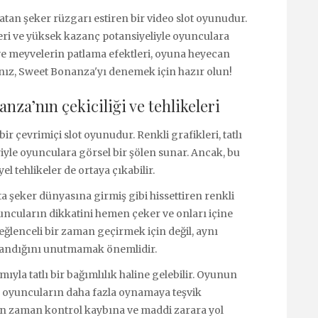
an şeker rüzgarı estiren bir video slot oyunudur.
leri ve yüksek kazanç potansiyeliyle oyunculara
ve meyvelerin patlama efektleri, oyuna heyecan
sanız, Sweet Bonanza'yı denemek için hazır olun!
nza’nın çekiciliği ve tehlikeleri
çevrimiçi slot oyunudur. Renkli grafikleri, tatlı
riyle oyunculara görsel bir şölen sunar. Ancak, bu
el tehlikeler de ortaya çıkabilir.
 şeker dünyasına girmiş gibi hissettiren renkli
oyuncuların dikkatini hemen çeker ve onları içine
eğlenceli bir zaman geçirmek için değil, aynı
andığını unutmamak önemlidir.
yla tatlı bir bağımlılık haline gelebilir. Oyunun
r, oyuncuların daha fazla oynamaya teşvik
an zaman kontrol kaybına ve maddi zarara yol