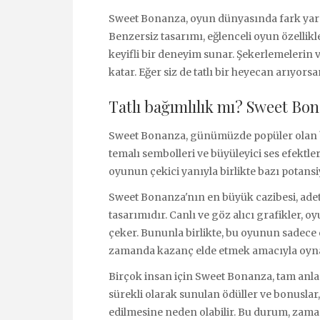
Sweet Bonanza, oyun dünyasında fark yarat
Benzersiz tasarımı, eğlenceli oyun özellik
keyifli bir deneyim sunar. Şekerlemelerin 
katar. Eğer siz de tatlı bir heyecan arıyor
Tatlı bağımlılık mı? Sweet Bona
Sweet Bonanza, günümüzde popüler olan bir 
temalı sembolleri ve büyüleyici ses efektle
oyunun çekici yanıyla birlikte bazı potansiy
Sweet Bonanza'nın en büyük cazibesi, adeta
tasarımıdır. Canlı ve göz alıcı grafikler, 
çeker. Bununla birlikte, bu oyunun sadece 
zamanda kazanç elde etmek amacıyla oyn
Birçok insan için Sweet Bonanza, tam anlamı
sürekli olarak sunulan ödüller ve bonusla
edilmesine neden olabilir. Bu durum, zam